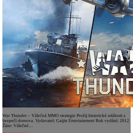
War Thunder – Válečná MMO strategie Prožij historické události z
bezpečí domova. Vydavatel: Gaijin Entertainment Rok vydání: 2012
Žánr: Válečné…