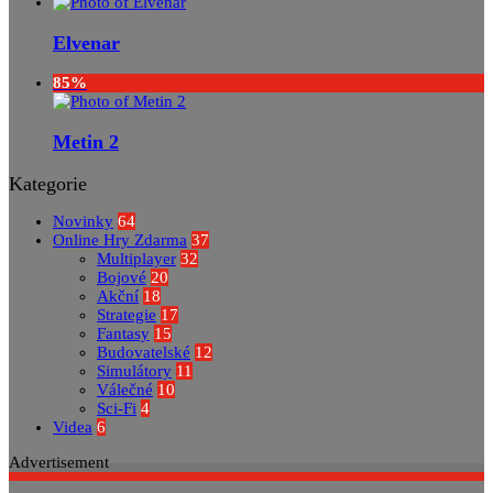
Elvenar
85%
Metin 2
Kategorie
Novinky
64
Online Hry Zdarma
37
Multiplayer
32
Bojové
20
Akční
18
Strategie
17
Fantasy
15
Budovatelské
12
Simulátory
11
Válečné
10
Sci-Fi
4
Videa
6
Advertisement