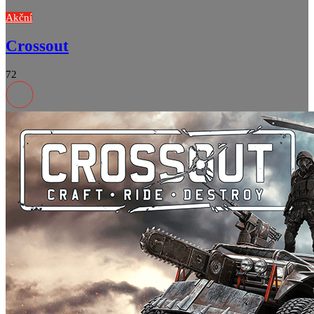
Akční
Crossout
72