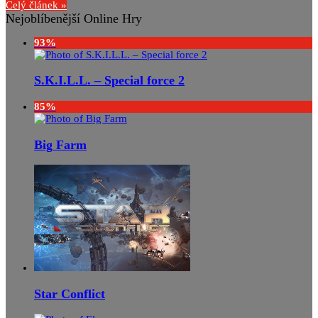
Celý článek »
Nejoblíbenější Online Hry
93%
S.K.I.L.L. – Special force 2
85%
Big Farm
Star Conflict