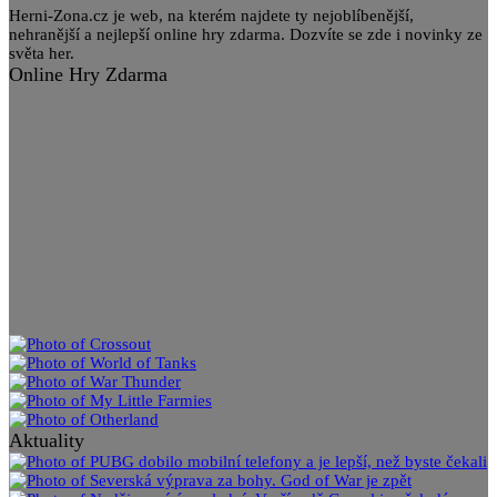
Herni-Zona.cz je web, na kterém najdete ty nejoblíbenější,
nehranější a nejlepší online hry zdarma. Dozvíte se zde i novinky ze
světa her.
Online Hry Zdarma
Aktuality