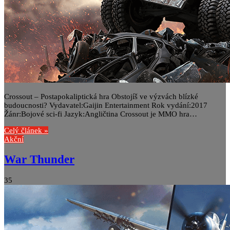
Crossout – Postapokaliptická hra Obstojíš ve výzvách blízké
budoucnosti? Vydavatel:Gaijin Entertainment Rok vydání:2017
Žánr:Bojové sci-fi Jazyk:Angličtina Crossout je MMO hra…
Celý článek »
Akční
War Thunder
35